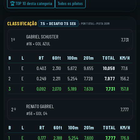
🏆 TOP 10 desta categoria
Todos os pilotos
CLASSIFICAÇÃO
7.5 – DESAFIO 7.5 SEG
• POR TOTAL
• PISTA 201M
GABRIEL SCHUSTER
1 º
7,731
#16 • GOL AZUL
B
L
RT
60ft
100m
201m
TOTAL
KM/H
1
E
0,403
2,310
5,672
9,655
10,058
77,6
2
E
0,249
2,211
5,254
7,728
7,977
156,2
3
E
0,092
2,070
5,189
7,639
7,731
157,8
RENATO GABRIEL
2 º
7,777
#56 • GOL G4
B
L
RT
60ft
100m
201m
TOTAL
KM/H
1
E
0,177
2,188
5,254
7,600
7,777
176,9