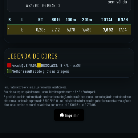
—
sem válida
#57 • GOL G4 BRANCO
B
L
RT
60ft
100m
201m
TOTAL
KM/H
1
E
0,203
2,212
5,178
7,489
7,692
177,4
LEGENDA DE CORES
Puxada
QUEIMADA
DESCLASS
/ TFINAL = 59.998
Melhor resultado
do piloto na categoria
Resultados extra-oficiais, sujeitos a desclassificações.
Proibida a reprodução dos resultados. Direitos pertencem a EME e Produpark.
É proibida a coleta automatizada de dados (scraping), mineração de dados ou reprodução do conteúdo deste
site sem autorização expressa da PRODEME. O uso indevido das informações poderá caracterizar violação de
direitos autorais e concorrência desleal conforme Lei 9.610/98 e Lei 9.279/96.
🖨️ Imprimir