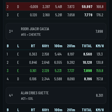
2
D
-0,009
2,397
5,491
7,873
59,997
168,8
3
E
0,120
2,160
5,281
7,658
7,778
176,2
RODRI JOACIR CACCIA
3 º
7,898
#55 • CHEVETTE
B
L
RT
60ft
100m
201m
TOTAL
KM/H
1
E
0,363
2,158
5,414
8,197
8,560
131,3
2
E
0,846
2,646
6,555
9,282
10,128
130,8
3
E
0,161
2,129
5,231
7,737
7,898
159,8
4
D
0,106
2,344
5,588
8,090
8,196
157,8
ALAN ERBES GUETTE
4 º
8,301
#21 • GOL
B
L
RT
60ft
100m
201m
TOTAL
KM/H