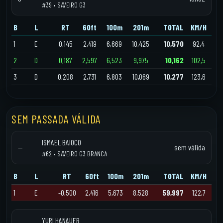
#39 • SAVEIRO G3
B
L
RT
60ft
100m
201m
TOTAL
KM/H
1
E
0,145
2,419
6,669
10,425
10,570
92,4
2
D
0,187
2,597
6,523
9,975
10,162
102,5
3
D
0,208
2,731
6,803
10,069
10,277
123,6
SEM PASSADA VÁLIDA
ISMAEL BAIOCO
—
sem válida
#62 • SAVEIRO G3 BRANCA
B
L
RT
60ft
100m
201m
TOTAL
KM/H
1
E
-0,500
2,416
5,673
8,528
59,997
122,7
YURI HANAUER