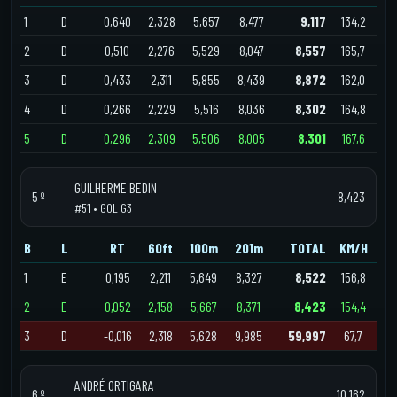
1
D
0,640
2,328
5,657
8,477
9,117
134,2
2
D
0,510
2,276
5,529
8,047
8,557
165,7
3
D
0,433
2,311
5,855
8,439
8,872
162,0
4
D
0,266
2,229
5,516
8,036
8,302
164,8
5
D
0,296
2,309
5,506
8,005
8,301
167,6
GUILHERME BEDIN
5 º
8,423
#51 • GOL G3
B
L
RT
60ft
100m
201m
TOTAL
KM/H
1
E
0,195
2,211
5,649
8,327
8,522
156,8
2
E
0,052
2,158
5,667
8,371
8,423
154,4
3
D
-0,016
2,318
5,628
9,985
59,997
67,7
ANDRÉ ORTIGARA
6 º
10,162