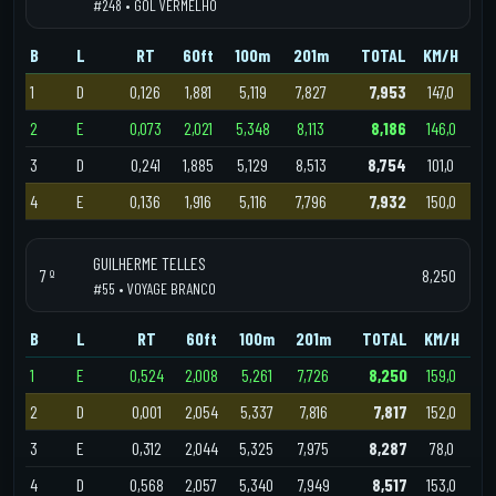
#248 • GOL VERMELHO
B
L
RT
60ft
100m
201m
TOTAL
KM/H
1
D
0,126
1,881
5,119
7,827
7,953
147,0
2
E
0,073
2,021
5,348
8,113
8,186
146,0
3
D
0,241
1,885
5,129
8,513
8,754
101,0
4
E
0,136
1,916
5,116
7,796
7,932
150,0
GUILHERME TELLES
7 º
8,250
#55 • VOYAGE BRANCO
B
L
RT
60ft
100m
201m
TOTAL
KM/H
1
E
0,524
2,008
5,261
7,726
8,250
159,0
2
D
0,001
2,054
5,337
7,816
7,817
152,0
3
E
0,312
2,044
5,325
7,975
8,287
78,0
4
D
0,568
2,057
5,340
7,949
8,517
153,0