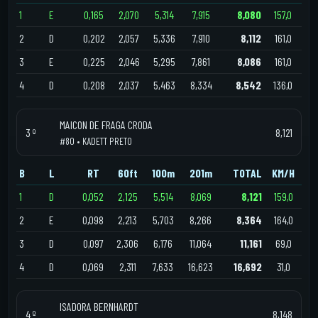
1
E
0,165
2,070
5,314
7,915
8,080
157,0
2
D
0,202
2,057
5,336
7,910
8,112
161,0
3
E
0,225
2,046
5,295
7,861
8,086
161,0
4
D
0,208
2,037
5,463
8,334
8,542
136,0
MAICON DE FRAGA CRODA
3 º
8,121
#80 • KADETT PRETO
B
L
RT
60ft
100m
201m
TOTAL
KM/H
1
D
0,052
2,125
5,514
8,069
8,121
159,0
2
E
0,098
2,213
5,703
8,266
8,364
164,0
3
D
0,097
2,306
6,176
11,064
11,161
69,0
4
D
0,069
2,311
7,633
16,623
16,692
31,0
ISADORA BERNHARDT
4 º
8,148