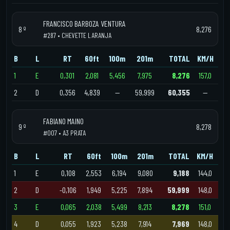
FRANCISCO BARBOZA VENTURA
8 º
8,276
#287 • CHEVETTE LARANJA
B
L
RT
60ft
100m
201m
TOTAL
KM/H
1
E
0,301
2,081
5,456
7,975
8,276
157,0
2
D
0,356
4,839
—
59,999
60,355
—
FABIANO MAINO
9 º
8,278
#007 • A3 PRATA
B
L
RT
60ft
100m
201m
TOTAL
KM/H
1
E
0,108
2,553
6,194
9,080
9,188
144,0
2
D
-0,106
1,949
5,225
7,894
59,999
148,0
3
E
0,065
2,038
5,499
8,213
8,278
151,0
4
D
0,055
1,923
5,238
7,914
7,969
148,0