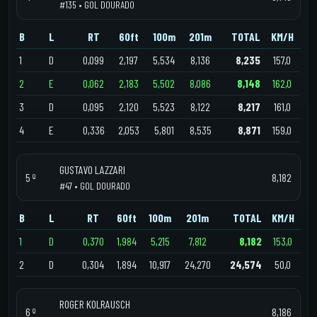
#135 • GOL DOURADO
B
L
RT
60ft
100m
201m
TOTAL
KM/H
1
D
0,099
2,197
5,534
8,136
8,235
157,0
2
E
0,062
2,183
5,502
8,086
8,148
162,0
3
D
0,095
2,120
5,523
8,122
8,217
161,0
4
E
0,336
2,053
5,801
8,535
8,871
159,0
GUSTAVO LAZZARI
5 º
8,182
#47 • GOL DOURADO
B
L
RT
60ft
100m
201m
TOTAL
KM/H
1
D
0,370
1,984
5,215
7,812
8,182
153,0
2
D
0,304
1,894
10,917
24,270
24,574
50,0
ROGER KOLRAUSCH
6 º
8,186