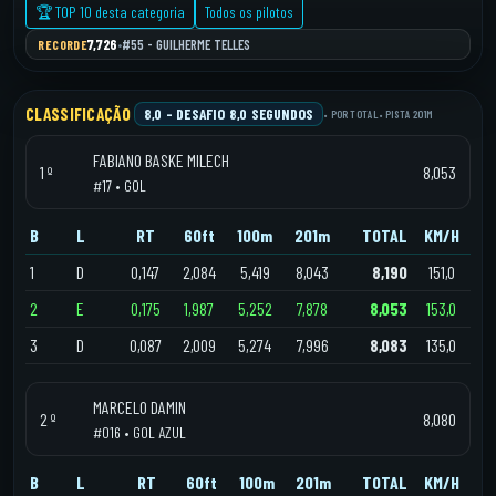
🏆 TOP 10 desta categoria
Todos os pilotos
7,726
RECORDE
•
#55 - GUILHERME TELLES
CLASSIFICAÇÃO
8,0 – DESAFIO 8,0 SEGUNDOS
• POR TOTAL
• PISTA 201M
FABIANO BASKE MILECH
1 º
8,053
#17 • GOL
B
L
RT
60ft
100m
201m
TOTAL
KM/H
1
D
0,147
2,084
5,419
8,043
8,190
151,0
2
E
0,175
1,987
5,252
7,878
8,053
153,0
3
D
0,087
2,009
5,274
7,996
8,083
135,0
MARCELO DAMIN
2 º
8,080
#016 • GOL AZUL
B
L
RT
60ft
100m
201m
TOTAL
KM/H