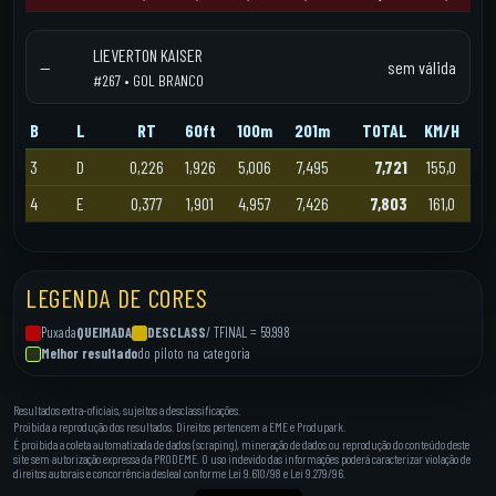
LIEVERTON KAISER
—
sem válida
#267 • GOL BRANCO
B
L
RT
60ft
100m
201m
TOTAL
KM/H
3
D
0,226
1,926
5,006
7,495
7,721
155,0
4
E
0,377
1,901
4,957
7,426
7,803
161,0
LEGENDA DE CORES
Puxada
QUEIMADA
DESCLASS
/ TFINAL = 59.998
Melhor resultado
do piloto na categoria
Resultados extra-oficiais, sujeitos a desclassificações.
Proibida a reprodução dos resultados. Direitos pertencem a EME e Produpark.
É proibida a coleta automatizada de dados (scraping), mineração de dados ou reprodução do conteúdo deste
site sem autorização expressa da PRODEME. O uso indevido das informações poderá caracterizar violação de
direitos autorais e concorrência desleal conforme Lei 9.610/98 e Lei 9.279/96.