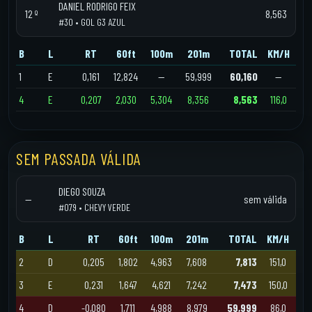
DANIEL RODRIGO FEIX
12 º
8,563
#30 • GOL G3 AZUL
B
L
RT
60ft
100m
201m
TOTAL
KM/H
1
E
0,161
12,824
—
59,999
60,160
—
4
E
0,207
2,030
5,304
8,356
8,563
116,0
SEM PASSADA VÁLIDA
DIEGO SOUZA
—
sem válida
#079 • CHEVY VERDE
B
L
RT
60ft
100m
201m
TOTAL
KM/H
2
D
0,205
1,802
4,963
7,608
7,813
151,0
3
E
0,231
1,647
4,621
7,242
7,473
150,0
4
D
-0,080
1,711
4,988
8,979
59,999
86,0