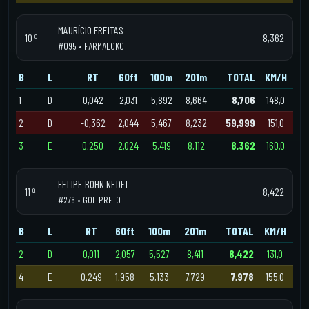
MAURÍCIO FREITAS
10 º
8,362
#095 • FARMALOKO
B
L
RT
60ft
100m
201m
TOTAL
KM/H
1
D
0,042
2,031
5,892
8,664
8,706
148,0
2
D
-0,362
2,044
5,467
8,232
59,999
151,0
3
E
0,250
2,024
5,419
8,112
8,362
160,0
FELIPE BOHN NEDEL
11 º
8,422
#276 • GOL PRETO
B
L
RT
60ft
100m
201m
TOTAL
KM/H
2
D
0,011
2,057
5,527
8,411
8,422
131,0
4
E
0,249
1,958
5,133
7,729
7,978
155,0